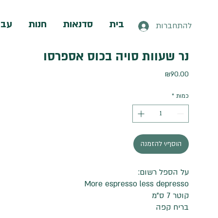
בית
סדנאות
חנות
עבו
להתחברות
נר שעוות סויה בכוס אספרסו
מחיר
₪90.00
כמות
*
הוסף/י להזמנה
על הספל רשום:
More espresso less depresso
קוטר 7 ס"מ
בריח קפה