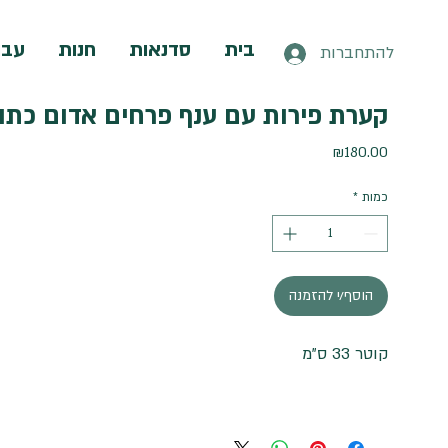
בית
סדנאות
חנות
עבו
להתחברות
קערת פירות עם ענף פרחים אדום כתו
מחיר
₪180.00
כמות
*
הוסף/י להזמנה
קוטר 33 ס"מ