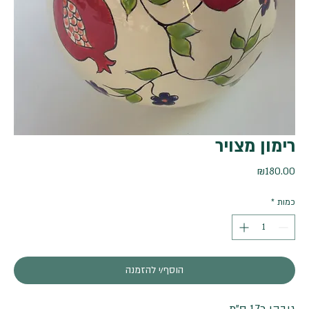
רימון מצויר
מחיר
₪180.00
כמות
*
הוסף/י להזמנה