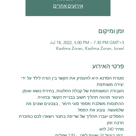
אירועים אחרים
זמן ומיקום
Jul 18, 2022, 5:00 PM – 7:30 PM GMT+3
Kadima Zoran, Kadima Zoran, Israel
פרטי האירוע
מטרת הסדנא היא להעמיק את הקשר בין הורה לילד על ידי 
יצירה משותפת.
העבודה המשותפת של קבלת החלטות, בחירת נושא ואופן 
העיטור מהווה תהליך חשוב בבניית הקשר ובחוויה.
ההתנסות משלבת מספר סוגי חימר , בצבעים שונים מה 
שלמעשה  צובע את הפסל
הפסלים יעברו תהליך של שריפה בתנור וישארו לכם כמזכרת 
הרבה זמן
מחיר 240 לזוג
 דמי ביטול 24 שעות לפני  - 120 שקלים 