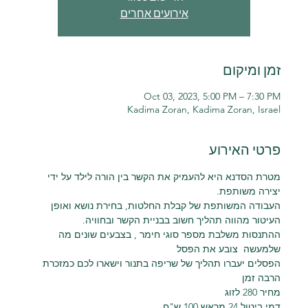
אירועים אחרים
זמן ומיקום
Oct 03, 2023, 5:00 PM – 7:30 PM
Kadima Zoran, Kadima Zoran, Israel
פרטי האירוע
מטרת הסדנא היא להעמיק את הקשר בין הורה לילד על ידי 
יצירה משותפת.
העבודה המשותפת של קבלת החלטות, בחירת נושא ואופן 
העיטור מהווה תהליך חשוב בבניית הקשר ובחוויה.
ההתנסות משלבת מספר סוגי חימר , בצבעים שונים מה 
שלמעשה  צובע את הפסל
הפסלים יעברו תהליך של שריפה בתנור וישארו לכם כמזכרת 
הרבה זמן
מחיר 280 לזוג
דמי ביטול 24 מראש 100 ש"ח