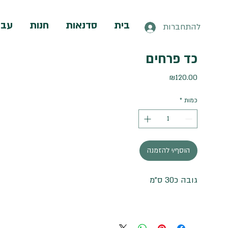
בית
סדנאות
חנות
עבו
להתחברות
כד פרחים
מחיר
₪120.00
כמות
*
הוסף/י להזמנה
גובה כ30 ס"מ