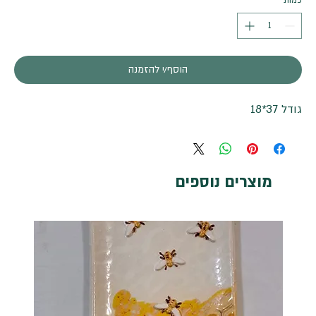
כמות
*
הוסף/י להזמנה
גודל 37*18
מוצרים נוספים