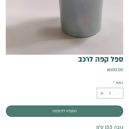
ספל קפה לרכב
מחיר
₪100.00
כמות
*
הוסף/י להזמנה
גובה 15.5 ס"מ