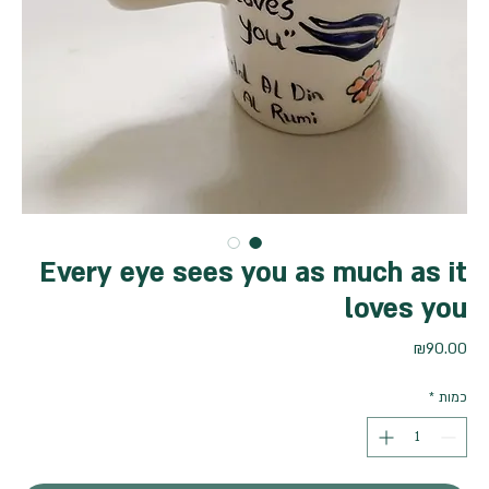
Every eye sees you as much as it
loves you
מחיר
₪90.00
כמות
*